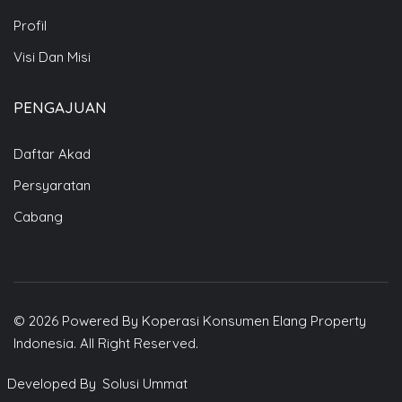
Profil
Visi Dan Misi
PENGAJUAN
Daftar Akad
Persyaratan
Cabang
i Kami
61 1377
errace – Thamrin City,
0 No. 1 Jl. K.H. Mas Mansyur.
© 2026 Powered By Koperasi Konsumen Elang Property
Indonesia. All Right Reserved.
nah Abang, Jakarta Pusat
Developed By
Solusi Ummat