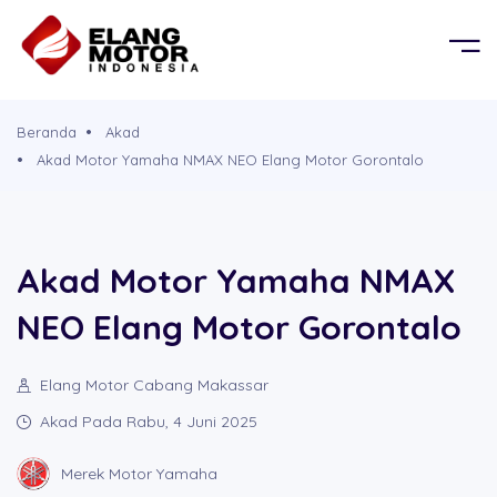
BERANDA
OR
KEL
PRODUK
Beranda
Akad
G MOBIL
D
Akad Motor Yamaha NMAX NEO Elang Motor Gorontalo
TENTANG KAMI
G PROPERTY
PERSYARATAN
Akad Motor Yamaha NMAX
NEO Elang Motor Gorontalo
CABANG
Elang Motor Cabang Makassar
BROSUR
Akad Pada Rabu, 4 Juni 2025
SIMULASI CICILAN
Merek Motor Yamaha