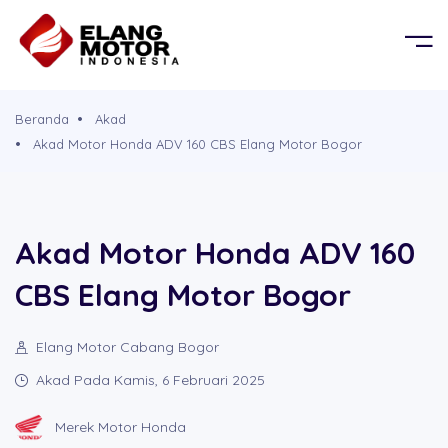
BERANDA
OR
KEL
PRODUK
Beranda
Akad
G MOBIL
D
Akad Motor Honda ADV 160 CBS Elang Motor Bogor
TENTANG KAMI
G PROPERTY
PERSYARATAN
Akad Motor Honda ADV 160
CBS Elang Motor Bogor
CABANG
Elang Motor Cabang Bogor
BROSUR
Akad Pada Kamis, 6 Februari 2025
SIMULASI CICILAN
Merek Motor Honda